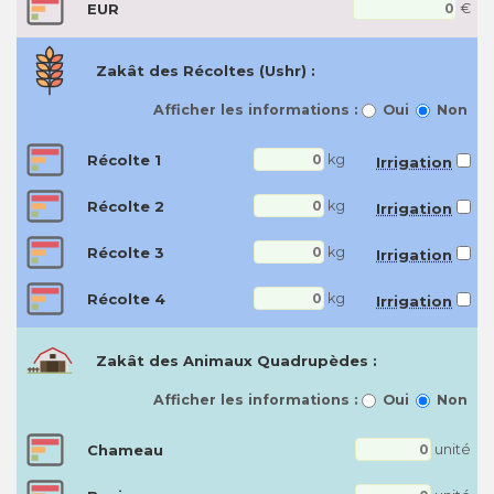
EUR
€
Zakât des Récoltes (Ushr) :
Afficher les informations :
Oui
Non
Récolte 1
kg
Irrigation
Récolte 2
kg
Irrigation
Récolte 3
kg
Irrigation
Récolte 4
kg
Irrigation
Zakât des Animaux Quadrupèdes :
Afficher les informations :
Oui
Non
Chameau
unité