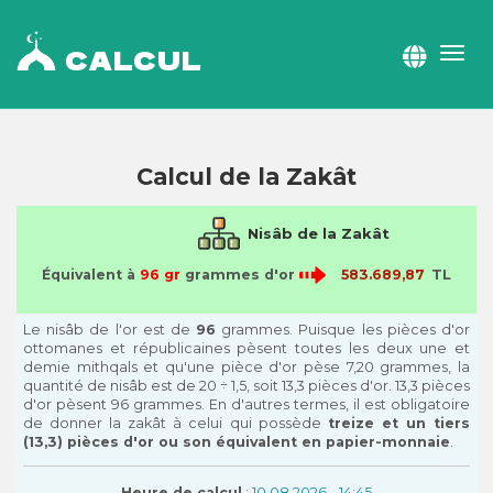
CALCUL
Calcul de la Zakât
Nisâb de la Zakât
Équivalent à
96 gr
grammes d'or
TL
Le nisâb de l'or est de
96
grammes. Puisque les pièces d'or
ottomanes et républicaines pèsent toutes les deux une et
demie mithqals et qu'une pièce d'or pèse 7,20 grammes, la
quantité de nisâb est de 20 ÷ 1,5, soit 13,3 pièces d'or. 13,3 pièces
d'or pèsent 96 grammes. En d'autres termes, il est obligatoire
de donner la zakât à celui qui possède
treize et un tiers
(13,3) pièces d'or ou son équivalent en papier-monnaie
.
Heure de calcul
:
10.08.2026 - 14:45