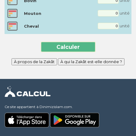
Bovin
unité
Mouton
unité
Cheval
unité
À propos de la Zakât
À qui la Zakât est-elle donnée ?
CALCUL
Ce site appartient à Dinimizislam.com.